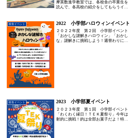
摩英数進学教室では、各校舎の卒業生を
読んで、各高校の紹介をしてもらうイベ
ントを行っています。毎年夏期講習の前
の時期に設定し、高校生の様々な生の声
を聞くことで、中学生のみなさんに、具
2022 小学部ハロウィンイベント
校舎イベント
体的な高校生活を知っても...
２０２２年度 第２回 小学部イベント
「おかしな謎解きハロウィン」「おかし
な」謎解きに挑戦しよう！週替わりに現
れる謎を解き、キーワードを見つけよ
う！キーワードがわかったら、くじ引き
ができるよ！どんなプレゼントが当たる
かな？お楽しみに！2022...
2023 小学部夏イベント
校舎イベント
２０２３年度 第１回 小学部イベント
「わくわく縁日！ＴＥＫ夏祭り」今年は
射的に挑戦！的は全部お菓子だよ！特賞
はアイスクリームのギフト券です！※勉
強を頑張る生徒は、チャンスが増える
よ！宿題は忘れずに提出しましょう！