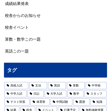
成績結果発表
校舎からのお知らせ
校舎イベント
算数・数学この一題
英語この一題
タグ
高校入試
文法
英語
算数
中学校
中学入試
日記
大学入試
数学
スタッフ
テスト対策
体育祭
中間試験
図形
知識
結果
校舎
イベント
行事予定
無料体験授業