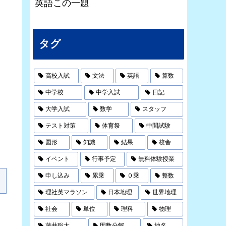
英語この一題
タグ
高校入試
文法
英語
算数
中学校
中学入試
日記
大学入試
数学
スタッフ
テスト対策
体育祭
中間試験
図形
知識
結果
校舎
イベント
行事予定
無料体験授業
申し込み
累乗
０乗
整数
理社英マラソン
日本地理
世界地理
社会
単位
理科
物理
藤井聡太
因数分解
地名