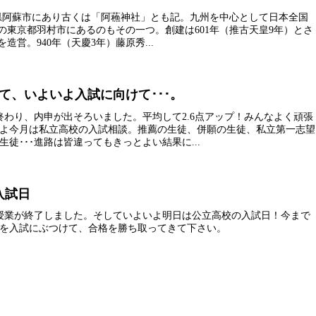
県阿蘇市にあり古くは「阿蘓神社」とも記。九州を中心として日本全国
この東京都羽村市にあるのもその一つ。創建は601年（推古天皇9年）とさ
を造営。940年（天慶3年）藤原秀...
て、いよいよ入試に向けて･･･。
終わり、内申が出そろいました。平均して2.6点アップ！みんなよく頑張
よ今月は私立高校の入試相談。推薦の生徒、併願の生徒、私立第一志望
徒･･･進路は皆違ってもきっとよい結果に...
入試日
授業が終了しました。そしていよいよ明日は公立高校の入試日！今まで
を入試にぶつけて、合格を勝ち取ってきて下さい。