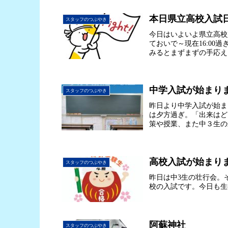
本日県立高校入試
スタッフのつぶやき
今日はいよいよ県立高校
ておいで～現在16:00
みるとまずまずの手応え。
中学入試が始まり
スタッフのつぶやき
昨日より中学入試が始ま
は夕方過ぎ。「出来はど
策や授業、また中３生の
高校入試が始まり
スタッフのつぶやき
昨日は中3生の壮行会。
校の入試です。今日も生
阿蘇神社
スタッフのつぶやき