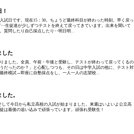
日！
入試日です。現在15：30。ちょうど最終科目が終わった時刻。早く戻っ
過ぎ･･生徒達が少しずつテストを終えて戻ってきています。出来を聞いて
質問したり自己採点したり･･明日明...
ました
りました。全員、午前・午後と受験し、テストが終わって戻ってくるの
うだったのか？」と心配しつつも、その日は中学入試の他に、テスト対
最終模試→即座に自塾採点をし、一人一人の志望校...
ました。
そして今日から私立高校の入試が始まりました。来週はいよいよ公立高
徒は最後の追い込みで頑張っています。頑張れ受験生！