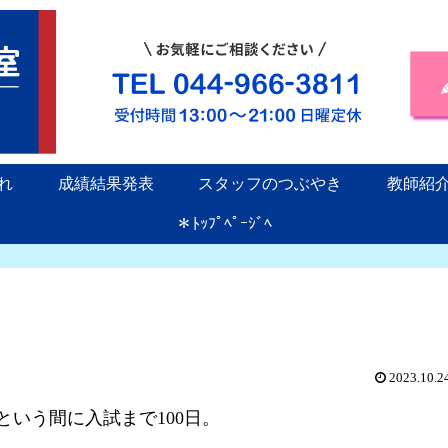
れ
成績結果発表
スタッフのつぶやき
教師紹
＊ﾄｯﾌﾟﾍﾟｰｼﾞﾍ
2023.10.2
という間に入試まで100日。