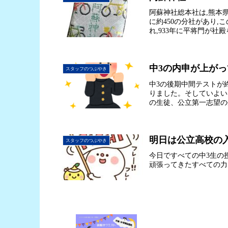
阿蘇神社総本社は,熊本
に約450の分社があり,
れ,933年に平将門が社殿
中3の内申が上がっ
スタッフのつぶやき
中3の後期中間テストが
りました。そしていよい
の生徒、公立第一志望の生
明日は公立高校の
スタッフのつぶやき
今日ですべての中3生の
頑張ってきたすべての力