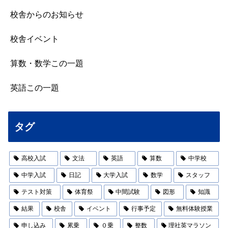
校舎からのお知らせ
校舎イベント
算数・数学この一題
英語この一題
タグ
高校入試
文法
英語
算数
中学校
中学入試
日記
大学入試
数学
スタッフ
テスト対策
体育祭
中間試験
図形
知識
結果
校舎
イベント
行事予定
無料体験授業
申し込み
累乗
０乗
整数
理社英マラソン