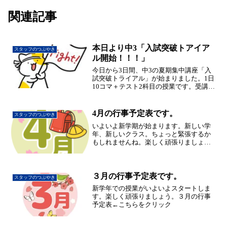
関連記事
本日より中3「入試突破トアイア
スタッフのつぶやき
ル開始！！！」
今日から3日間、中3の夏期集中講座「入
試突破トライアル」が始まりました。1日
10コマ＋テスト2科目の授業です。受講す
る前の生徒達の反応は･･･「無理！そんな
に長い時間耐えられない・・・」「地獄
だ～」受講後の反応は・・・「意外と大
4月の行事予定表です。
スタッフのつぶやき
丈夫。あっと...
いよいよ新学期が始まります。新しい学
年、新しいクラス。ちょっと緊張するか
もしれませんね。楽しく頑張りましょ
う！PDFなら→こちらをクリックして下
さい。 4月行事予定
３月の行事予定表です。
スタッフのつぶやき
新学年での授業がいよいよスタートしま
す。楽しく頑張りましょう。３月の行事
予定表←こちらをクリック