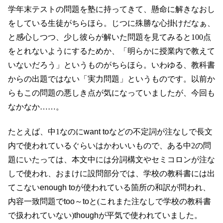
学年末テストの問題を塾に持ってきて、懸命に解きなおし
をしている生徒がちらほら。じつに殊勝な心掛けだなぁ、
と感心しつつ、少し彼らが解いた問題を見てみると100点
をとれないようにするためか、「明らかに授業内で教えて
いないだろう」というものがちらほら。いわゆる、教科書
からの出題ではない「実力問題」というものです。以前か
らもこの問題の悪しき点が気になっていましたが、今回も
なかなか……。
たとえば、中1なのに
want to
などの不定詞が注なしで長文
内で使われているぐらいはかわいいもので、ある中2の問
題にいたっては、本文中には分詞構文やセミコロンが注な
しで使われ、おまけに設問部分では、学校の教科書には出
てこない
enough to
が使われている箇所の和訳が問われ、
内容一致問題で
too～to
と(これまた注なしで学校の教科書
で扱われていない)
though
が平気で使われていました。