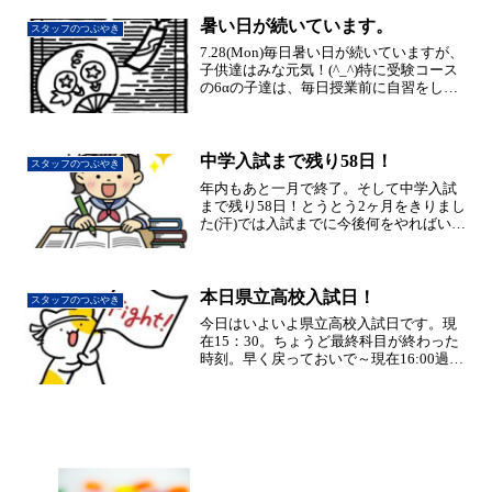
暑い日が続いています。
スタッフのつぶやき
7.28(Mon)毎日暑い日が続いていますが、
子供達はみな元気！(^_^)特に受験コース
の6αの子達は、毎日授業前に自習をし
て、授業後に自習･･受験生とはいえ、誰
から言われた訳でもなく頑張っていて頭
が下がります。入試まで188日！焦らずコ
ツ...
中学入試まで残り58日！
スタッフのつぶやき
年内もあと一月で終了。そして中学入試
まで残り58日！とうとう2ヶ月をきりまし
た(汗)では入試までに今後何をやればいの
か？何に注意すればよいのか？受験生に
とっても保護者様にとっても、じわじわ
焦り出す時期ですが、ここはどっしり構
えて受験までの計...
本日県立高校入試日！
スタッフのつぶやき
今日はいよいよ県立高校入試日です。現
在15：30。ちょうど最終科目が終わった
時刻。早く戻っておいで～現在16:00過
ぎ･･生徒達が少しずつテストを終えて戻
ってきています。出来を聞いてみるとま
ずまずの手応え。質問したり自己採点し
たり･･明日明...