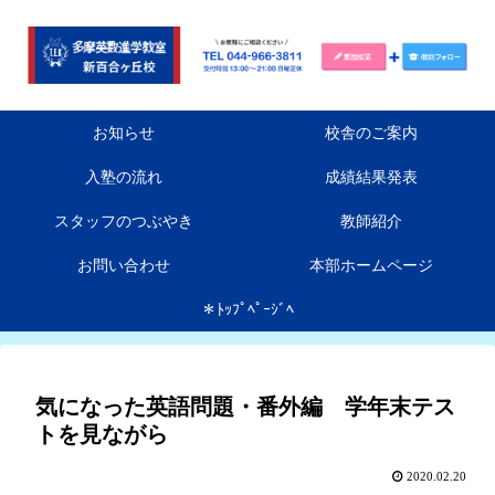
お知らせ
校舎のご案内
入塾の流れ
成績結果発表
スタッフのつぶやき
教師紹介
お問い合わせ
本部ホームページ
＊ﾄｯﾌﾟﾍﾟｰｼﾞﾍ
気になった英語問題・番外編 学年末テス
トを見ながら
2020.02.20