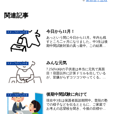
関連記事
今日から11月！
スタッフのつぶやき
あっという間に今日から11月。年内も残
すところ二ヶ月になりました。中3生は後
期中間試験対策の真っ最中。この結果よ
って志望校も変わってくる場合もあると
は思います。悔いの無いように頑張りま
しょう。さて、昨日は選挙で投票に行っ
てきました。ハロウィ...
みんな元気
スタッフのつぶやき
7.25(Fri)6βの子供達は本当に元気で真面
目！宿題以外に計算ドリルを出している
が、皆嫌がらずコツコツやってくる。
(^_^)明日明後日は休みなので、ゆっくり
過ごしましょ。
後期中間試験に向けて
スタッフのつぶやき
現在中3生は保護者面談期間中。普段の塾
での様子などを伝るとともに、ご家庭で
お考えの志望校を聞き、今後の目標や課
題について保護者様と一緒に考えていこ