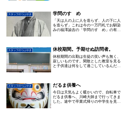
うと思っています。また中1生、中2生は
前期内申をもとに個人面談を実施してい
きます。中1生にとっ...
学問のすゝめ
スタッフのつぶやき
「天は人の上に人を造らず、人の下に人
を造らず」これは今の一万円札でお馴染
みの福澤諭吉の「学問のすゝめ」の有名
な書き出しですが、その続きは皆さんご
存知でしょうか？？これは明治5年(1872
年)、江戸幕府が倒れてまだ間もない頃、
中津藩士として2...
休校期間。予期せぬ訪問者。
スタッフのつぶやき
休校期間の出勤は生徒の笑い声も無く、
寂しいものです。閑散とした教室を見る
と子供達は何をして過ごしているんだろ
う？と考えてしまいます。そんな中、今
日は小４の生徒がお姉ちゃんと一緒に来
室。配布している計算ドリルが終わりそ
うなので、次のドリルが欲...
だるま供養へ
スタッフのつぶやき
今日は天気もよく暖かいので、自転車で
だるま供養へ、川崎大師まで行ってきま
した。途中で卒業式帰りの中学生を見か
けたり、河川敷では桜が咲いていたり
と、そろそろ春が近づいて来ているのを
感じました。