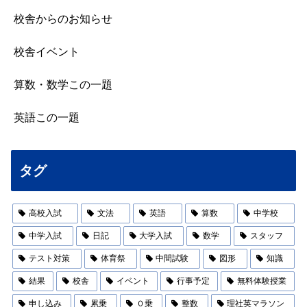
校舎からのお知らせ
校舎イベント
算数・数学この一題
英語この一題
タグ
高校入試
文法
英語
算数
中学校
中学入試
日記
大学入試
数学
スタッフ
テスト対策
体育祭
中間試験
図形
知識
結果
校舎
イベント
行事予定
無料体験授業
申し込み
累乗
０乗
整数
理社英マラソン