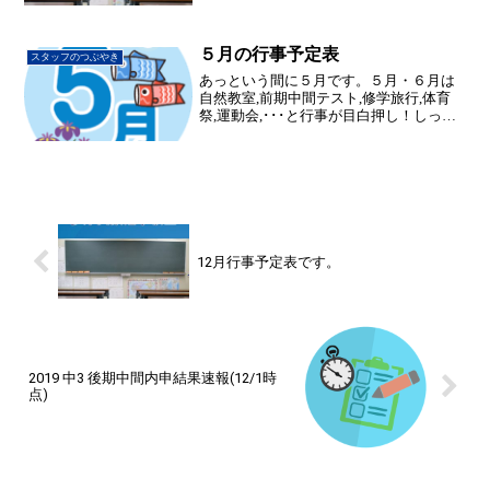
ースで泳ぐのはいつのことやらと思って
いましたが、人間慣れるもんで今では、
息継ぎも苦しくなく楽に泳げ...
５月の行事予定表
スタッフのつぶやき
あっという間に５月です。５月・６月は
自然教室,前期中間テスト,修学旅行,体育
祭,運動会,･･･と行事が目白押し！しっか
り予定表を見て計画を立てましょう！
12月行事予定表です。
2019 中3 後期中間内申結果速報(12/1時
点)