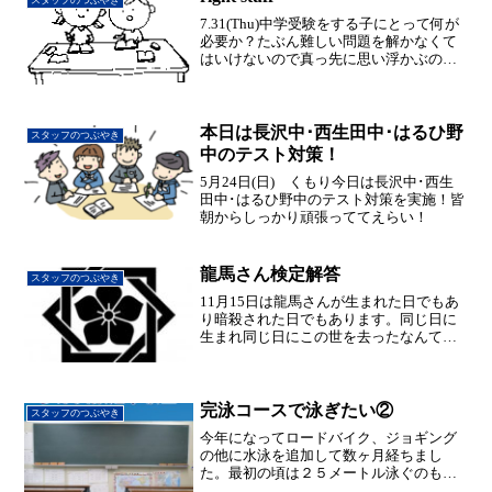
をありがとう！
7.31(Thu)中学受験をする子にとって何が
必要か？たぶん難しい問題を解かなくて
はいけないので真っ先に思い浮かぶのが
学力と思った人も多いとは思いますが、
学力は後でついてくるものなので最優先
事項ではありません。では一番必要なも
のは何か？それ...
本日は長沢中･西生田中･はるひ野
スタッフのつぶやき
中のテスト対策！
5月24日(日) くもり今日は長沢中･西生
田中･はるひ野中のテスト対策を実施！皆
朝からしっかり頑張っててえらい！
龍馬さん検定解答
スタッフのつぶやき
11月15日は龍馬さんが生まれた日でもあ
り暗殺された日でもあります。同じ日に
生まれ同じ日にこの世を去ったなんて、
何だか不思議ですね。また奥さんだった
人の名前もお龍さん。龍馬さんと同じ名
前ですね。なくなられた日も月こそ変わ
れ１月１５日と同じ１...
完泳コースで泳ぎたい②
スタッフのつぶやき
今年になってロードバイク、ジョギング
の他に水泳を追加して数ヶ月経ちまし
た。最初の頃は２５メートル泳ぐのも息
切れがして、とてもじゃないが、完泳コ