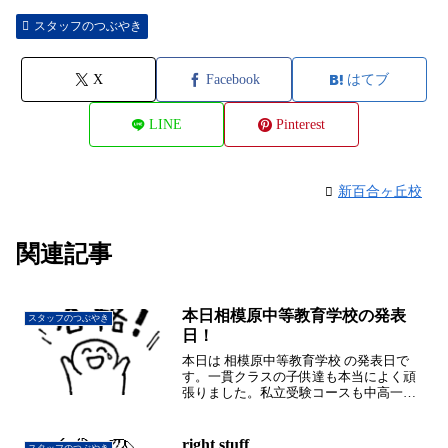
スタッフのつぶやき
X
Facebook
はてブ
LINE
Pinterest
新百合ヶ丘校
関連記事
本日相模原中等教育学校の発表
スタッフのつぶやき
日！
本日は 相模原中等教育学校 の発表日で
す。一貫クラスの子供達も本当によく頑
張りました。私立受験コースも中高一貫
コースも小人数だけど、小人数だからこ
そ一人一人の課題を明確に伸ばすことが
出来ると思っています。毎年素敵な笑顔
right stuff
スタッフのつぶやき