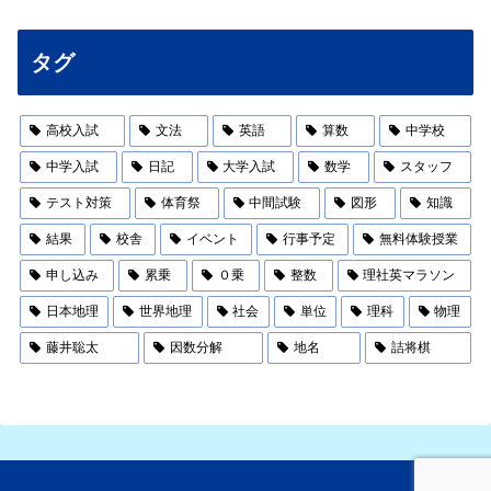
タグ
高校入試
文法
英語
算数
中学校
中学入試
日記
大学入試
数学
スタッフ
テスト対策
体育祭
中間試験
図形
知識
結果
校舎
イベント
行事予定
無料体験授業
申し込み
累乗
０乗
整数
理社英マラソン
日本地理
世界地理
社会
単位
理科
物理
藤井聡太
因数分解
地名
詰将棋