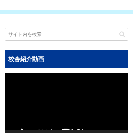
校舎紹介動画
動
画
プ
レ
ー
ヤ
ー