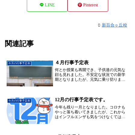
LINE
Pinterest
新百合ヶ丘校
関連記事
４月行事予定表
今月の行事予定表
何とか授業も再開でき、子供達の元気な
顔も見れました。不安定な状況での新学
期となりましたが、元気に乗り切りまし
ょう！4月行事予定表
12月の行事予定表です。
今月の行事予定表
今年も残り一月となりました。コロナも
やっと落ち着いてきましたが、これから
はインフルエンザも気をつけなくてはな
りません。今まで通りこまめな手洗いう
がいを心がけましょう。12月行事予定表
←こちらをクリック