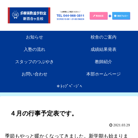
お知らせ
校舎のご案内
入塾の流れ
成績結果発表
スタッフのつぶやき
教師紹介
お問い合わせ
本部ホームページ
＊ﾄｯﾌﾟﾍﾟｰｼﾞﾍ
４月の行事予定表です。
2021.03.29
季節もやっと暖かくなってきました。新学期も始まりま