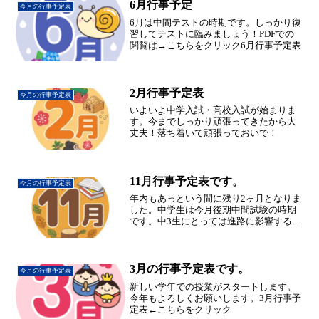
6月行事予定
今月の行事予定表
6月は中間テストの時期です。しっかり復
習してテストに臨みましょう！PDFでの
閲覧は→こちらをクリック6月行事予定表
2月行事予定表
今月の行事予定表
いよいよ中学入試・高校入試が始まりま
す。今までしっかり頑張ってきたから大
丈夫！落ち着いて頑張っておいで！
11月行事予定表です。
今月の行事予定表
年内もあっという間に残り2ヶ月となりま
した。中学生は今月後期中間試験の時期
です。中3生にとっては進路に影響すると
ても大切な試験です。悔いの無いように
しっかり準備をして臨みましょう。11月
行事予定表←こちらをクリック
3月の行事予定表です。
今月の行事予定表
新しい学年での授業がスタートします。
今年もよろしくお願いします。3月行事予
定表←こちらをクリック