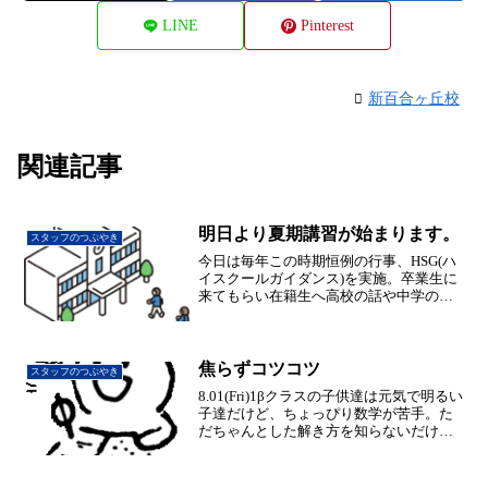
LINE
Pinterest
新百合ヶ丘校
関連記事
明日より夏期講習が始まります。
スタッフのつぶやき
今日は毎年この時期恒例の行事、HSG(ハ
イスクールガイダンス)を実施。卒業生に
来てもらい在籍生へ高校の話や中学の時
の勉強の話などしてもらいました。つい
この前まで中学生だったのに、皆しっか
り後輩へ話が出来る子達へと成長してい
て嬉しい限り(^o...
焦らずコツコツ
スタッフのつぶやき
8.01(Fri)1βクラスの子供達は元気で明るい
子達だけど、ちょっぴり数学が苦手。た
だちゃんとした解き方を知らないだけ
で、解き方さえしっかり覚えれば大丈
夫！素直な子達が多いので、先生のまね
をして途中式を書けるようになれば、ど