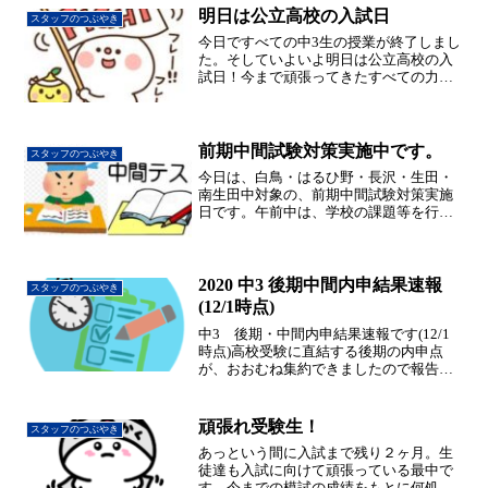
んどん出来るよ...
明日は公立高校の入試日
スタッフのつぶやき
今日ですべての中3生の授業が終了しまし
た。そしていよいよ明日は公立高校の入
試日！今まで頑張ってきたすべての力を
入試にぶつけて、合格を勝ち取ってきて
下さい。
前期中間試験対策実施中です。
スタッフのつぶやき
今日は、白鳥・はるひ野・長沢・生田・
南生田中対象の、前期中間試験対策実施
日です。午前中は、学校の課題等を行う
「総合演習」の時間でしたが、朝から大
勢の生徒が集中して取り組んでいまし
た。午後からは各教科のまとめプリント
を使って、最後の追い込みで...
2020 中3 後期中間内申結果速報
スタッフのつぶやき
(12/1時点)
中3 後期・中間内申結果速報です(12/1
時点)高校受験に直結する後期の内申点
が、おおむね集約できましたので報告い
たします。* すべて新百合ヶ丘校に在籍
している生徒のものであり、講習生など
は除きます。金程中 5教科ALL5 25達成！
頑張れ受験生！
スタッフのつぶやき
長沢中...
あっという間に入試まで残り２ヶ月。生
徒達も入試に向けて頑張っている最中で
す。今までの模試の成績をもとに何処が