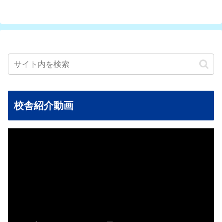
校舎紹介動画
動
画
プ
レ
ー
ヤ
ー