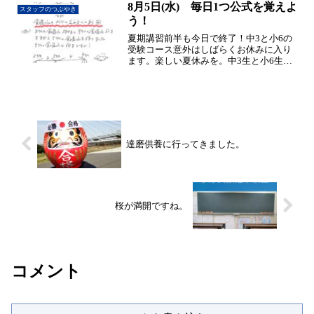
8月5日(水) 毎日1つ公式を覚えよ
スタッフのつぶやき
う！
夏期講習前半も今日で終了！中3と小6の
受験コース意外はしばらくお休みに入り
ます。楽しい夏休みを。中3生と小6生は
もう少し頑張ってね。さて、今日の公式
はてんびんの食塩水への応用です。蒸発
させる時意外は使える便利な公式なので
是非覚えましょう！ち...
達磨供養に行ってきました。
桜が満開ですね。
コメント