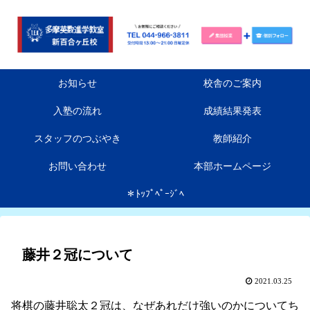
お知らせ
校舎のご案内
入塾の流れ
成績結果発表
スタッフのつぶやき
教師紹介
お問い合わせ
本部ホームページ
＊ﾄｯﾌﾟﾍﾟｰｼﾞﾍ
藤井２冠について
2021.03.25
将棋の藤井聡太２冠は、なぜあれだけ強いのかについてち