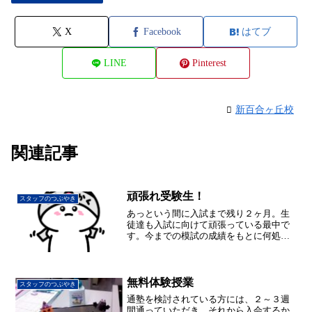
X
Facebook
はてブ
LINE
Pinterest
新百合ヶ丘校
関連記事
頑張れ受験生！
スタッフのつぶやき
あっという間に入試まで残り２ヶ月。生
徒達も入試に向けて頑張っている最中で
す。今までの模試の成績をもとに何処が
弱点なのか？教科毎、単元毎に細かく分
析して苦手な部分を埋めていく！これが
今後の勉強方法です。さすがにもう習っ
ていない問題は無いので、...
無料体験授業
スタッフのつぶやき
通塾を検討されている方には、２～３週
間通っていただき、それから入会するか