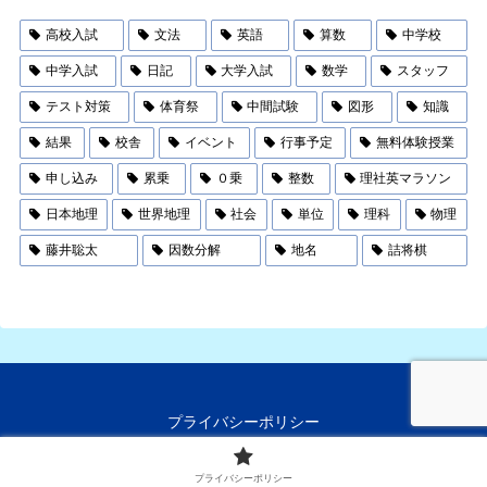
高校入試
文法
英語
算数
中学校
中学入試
日記
大学入試
数学
スタッフ
テスト対策
体育祭
中間試験
図形
知識
結果
校舎
イベント
行事予定
無料体験授業
申し込み
累乗
０乗
整数
理社英マラソン
日本地理
世界地理
社会
単位
理科
物理
藤井聡太
因数分解
地名
詰将棋
プライバシーポリシー
© 2019 多摩英数進学教室 新百合ヶ丘校.
プライバシーポリシー