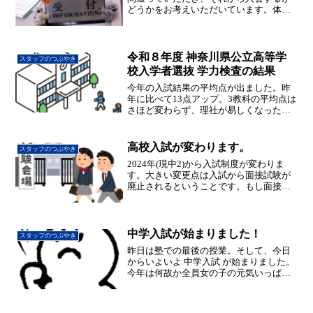
どうかをお考えいただいています。体験
中の授業料・テキスト代は一切無料です
ので、ぜひお気軽に電話もしくは窓口に
てお問い合わせ下さい。期間 ： 月の初め
～費用 ： 無料対象...
令和８年度 神奈川県公立高等学
スタッフのつぶやき
校入学者選抜 学力検査の結果
今年の入試結果の平均点が出ました。昨
年に比べて13点アップ。3教科の平均点は
さほど変わらず、理社が易しくなったよ
うです。
高校入試が変わります。
スタッフのつぶやき
2024年(現中2)から入試制度が変わりま
す。大きい変更点は入試から面接試験が
廃止されるということです。もし面接を
行いたい高校は,特色検査の中に組み込む
形になります。面接がなくなることによ
る影響はただ単に受験生の負担が減ると
いう訳ではありま...
中学入試が始まりました！
スタッフのつぶやき
昨日は塾での最後の授業。そして、今日
からいよいよ 中学入試 が始まりました。
今年は何故か全員女の子の元気いっぱい
の女子クラス！午前の入試を終えて、今
頃は午後入試の最中かな？みんな落ち着
いて頑張れ！