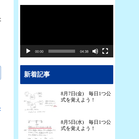
動
た
画
プ
レ
ー
00:00
04:38
ヤ
ー
新着記事
8月7日(金) 毎日1つ公
式を覚えよう！
校
8月5日(水) 毎日1つ公
式を覚えよう！