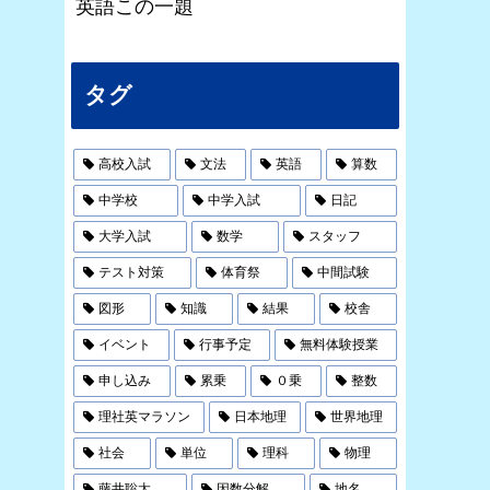
英語この一題
タグ
高校入試
文法
英語
算数
中学校
中学入試
日記
大学入試
数学
スタッフ
テスト対策
体育祭
中間試験
図形
知識
結果
校舎
イベント
行事予定
無料体験授業
申し込み
累乗
０乗
整数
理社英マラソン
日本地理
世界地理
社会
単位
理科
物理
藤井聡太
因数分解
地名