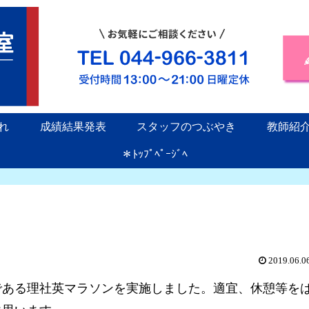
れ
成績結果発表
スタッフのつぶやき
教師紹
＊ﾄｯﾌﾟﾍﾟｰｼﾞﾍ
2019.06.0
である理社英マラソンを実施しました。適宜、休憩等を