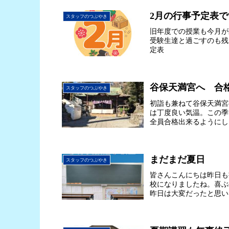
2月の行事予定表で
スタッフのつぶやき
旧年度での授業も今月が
受験生達と過ごすのも残
定表
谷保天満宮へ 合
スタッフのつぶやき
初詣も兼ねて谷保天満宮
は丁度良い気温。この季
全員合格出来るようにし
まだまだ夏日
スタッフのつぶやき
皆さんこんにちは昨日も
校になりましたね。喜ぶ
昨日は大変だったと思い