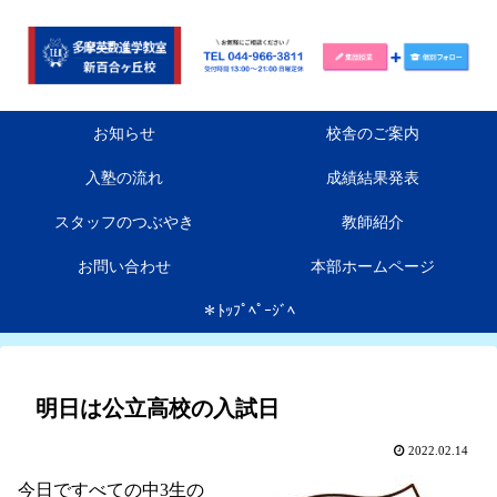
お知らせ
校舎のご案内
入塾の流れ
成績結果発表
スタッフのつぶやき
教師紹介
お問い合わせ
本部ホームページ
＊ﾄｯﾌﾟﾍﾟｰｼﾞﾍ
明日は公立高校の入試日
2022.02.14
今日ですべての中3生の