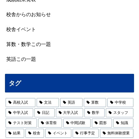
校舎からのお知らせ
校舎イベント
算数・数学この一題
英語この一題
タグ
高校入試
文法
英語
算数
中学校
中学入試
日記
大学入試
数学
スタッフ
テスト対策
体育祭
中間試験
図形
知識
結果
校舎
イベント
行事予定
無料体験授業