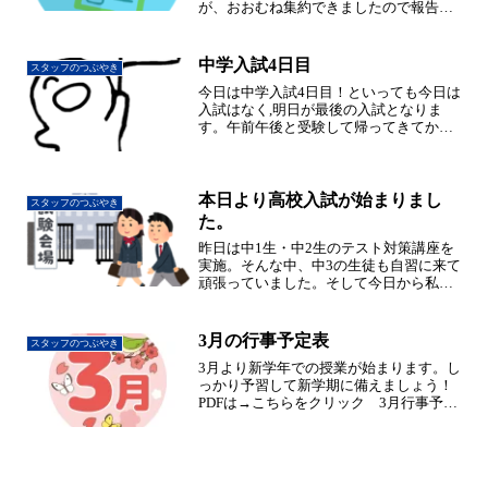
が、おおむね集約できましたので報告し
ます。* すべて新百合ヶ丘校に在籍して
いる生徒のものであり、講習生などは除
きます。* 9教科45と5教科25達成者は
中学入試4日目
スタッフのつぶやき
それぞれ別...
今日は中学入試4日目！といっても今日は
入試はなく,明日が最後の入試となりま
す。午前午後と受験して帰ってきてから
当日の問題の解き直しと,ほんとに子供達
はよく頑張っていました。明日ですべて
の入試が終了です。今日はしっかり休養
をとって明日に備えよ...
本日より高校入試が始まりまし
スタッフのつぶやき
た。
昨日は中1生・中2生のテスト対策講座を
実施。そんな中、中3の生徒も自習に来て
頑張っていました。そして今日から私立
高校の入試が始まり、14日(金）の県立高
校の入試へと続きます。昨年から面接試
験がなくなって少しは受験生の負担も減
3月の行事予定表
スタッフのつぶやき
りましたが、相変...
3月より新学年での授業が始まります。し
っかり予習して新学期に備えましょう！
PDFは→こちらをクリック 3月行事予定
表