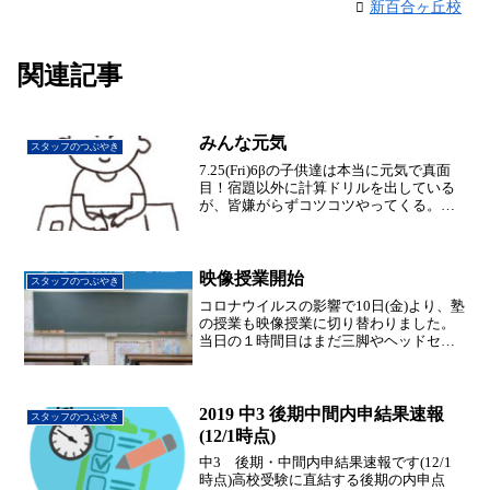
新百合ヶ丘校
関連記事
みんな元気
スタッフのつぶやき
7.25(Fri)6βの子供達は本当に元気で真面
目！宿題以外に計算ドリルを出している
が、皆嫌がらずコツコツやってくる。
(^_^)明日明後日は休みなので、ゆっくり
過ごしましょ。
映像授業開始
スタッフのつぶやき
コロナウイルスの影響で10日(金)より、塾
の授業も映像授業に切り替わりました。
当日の１時間目はまだ三脚やヘッドセッ
トなどの機材がそろわず、あたふたしま
したが、何とか２時間目から間に合いま
した。普段とは違って一人で広い教室で
の授業。寂しくはあ...
2019 中3 後期中間内申結果速報
スタッフのつぶやき
(12/1時点)
中3 後期・中間内申結果速報です(12/1
時点)高校受験に直結する後期の内申点