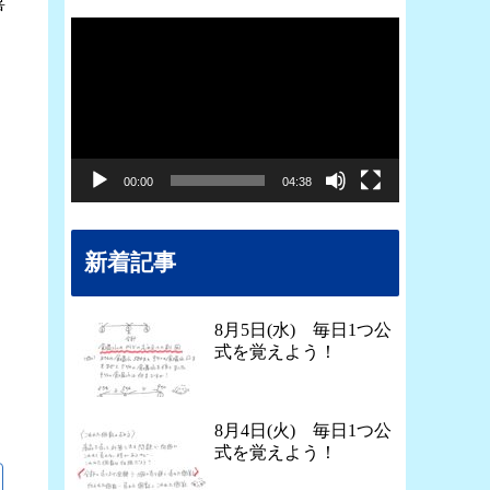
嬉
動
画
プ
レ
ー
00:00
04:38
ヤ
ー
新着記事
8月5日(水) 毎日1つ公
式を覚えよう！
8月4日(火) 毎日1つ公
式を覚えよう！