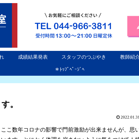
れ
成績結果発表
スタッフのつぶやき
教師紹
＊ﾄｯﾌﾟﾍﾟｰｼﾞﾍ
ます。
2022.01.3
。ここ数年コロナの影響で門前激励が出来ませんが、思