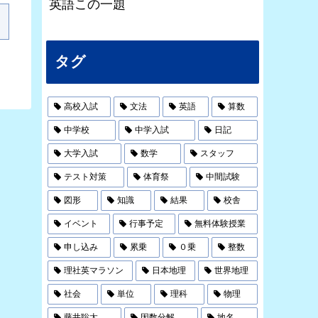
英語この一題
タグ
高校入試
文法
英語
算数
中学校
中学入試
日記
大学入試
数学
スタッフ
テスト対策
体育祭
中間試験
図形
知識
結果
校舎
イベント
行事予定
無料体験授業
申し込み
累乗
０乗
整数
理社英マラソン
日本地理
世界地理
社会
単位
理科
物理
藤井聡太
因数分解
地名