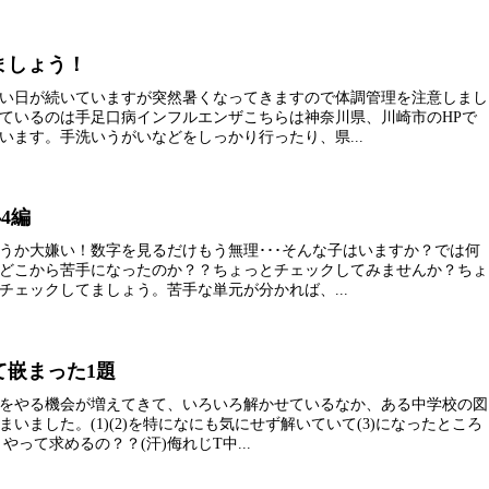
ましょう！
い日が続いていますが突然暑くなってきますので体調管理を注意しまし
ているのは手足口病インフルエンザこちらは神奈川県、川崎市のHPで
います。手洗いうがいなどをしっかり行ったり、県...
4編
うか大嫌い！数字を見るだけもう無理･･･そんな子はいますか？では何
どこから苦手になったのか？？ちょっとチェックしてみませんか？ちょ
チェックしてましょう。苦手な単元が分かれば、...
て嵌まった1題
をやる機会が増えてきて、いろいろ解かせているなか、ある中学校の図
いました。(1)(2)を特になにも気にせず解いていて(3)になったところ
やって求めるの？？(汗)侮れじT中...