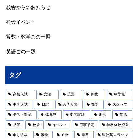
校舎からのお知らせ
校舎イベント
算数・数学この一題
英語この一題
タグ
高校入試
文法
英語
算数
中学校
中学入試
日記
大学入試
数学
スタッフ
テスト対策
体育祭
中間試験
図形
知識
結果
校舎
イベント
行事予定
無料体験授業
申し込み
累乗
０乗
整数
理社英マラソン