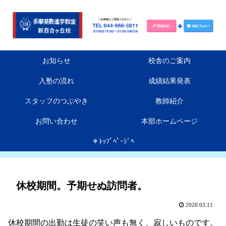
お知らせ
校舎のご案内
入塾の流れ
成績結果発表
スタッフのつぶやき
教師紹介
お問い合わせ
本部ホームページ
＊ﾄｯﾌﾟﾍﾟｰｼﾞﾍ
休校期間。予期せぬ訪問者。
2020.03.11
休校期間の出勤は生徒の笑い声も無く、寂しいものです。