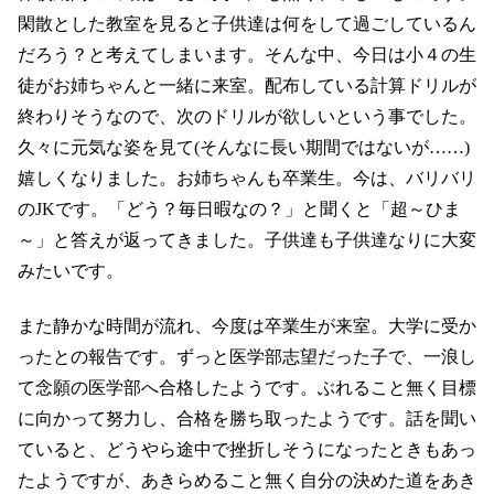
閑散とした教室を見ると子供達は何をして過ごしているん
だろう？と考えてしまいます。そんな中、今日は小４の生
徒がお姉ちゃんと一緒に来室。配布している計算ドリルが
終わりそうなので、次のドリルが欲しいという事でした。
久々に元気な姿を見て(そんなに長い期間ではないが……)
嬉しくなりました。お姉ちゃんも卒業生。今は、バリバリ
のJKです。「どう？毎日暇なの？」と聞くと「超～ひま
～」と答えが返ってきました。子供達も子供達なりに大変
みたいです。
また静かな時間が流れ、今度は卒業生が来室。大学に受か
ったとの報告です。ずっと医学部志望だった子で、一浪し
て念願の医学部へ合格したようです。ぶれること無く目標
に向かって努力し、合格を勝ち取ったようです。話を聞い
ていると、どうやら途中で挫折しそうになったときもあっ
たようですが、あきらめること無く自分の決めた道をあき