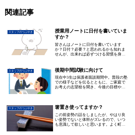
関連記事
授業用ノートに日付を書いていま
スタッフのつぶやき
すか？
皆さんはノートに日付を書いています
か？日付？必要？と思われるかも知れま
せんが、出来れば必ずつける習慣を身に
つけましょう。何故日付をつけるのかと
いうと、もちろん復習するためです。一
度覚えたものでもしばらくすると忘れて
後期中間試験に向けて
スタッフのつぶやき
しまいます。そのための復習...
現在中3生は保護者面談期間中。普段の塾
での様子などを伝るとともに、ご家庭で
お考えの志望校を聞き、今後の目標や課
題について保護者様と一緒に考えていこ
うと思っています。また中1生、中2生は
前期内申をもとに個人面談を実施してい
きます。中1生にとっ...
箸置き使ってますか？
スタッフのつぶやき
この前姿勢の話をしましたが、やはり良
い姿勢でないと体幹がズレるので、いつ
も意識して欲しいと思います。よく町を
歩いているとき、後ろから歩いている人
を何気なく見ていると、歩き方が変な人