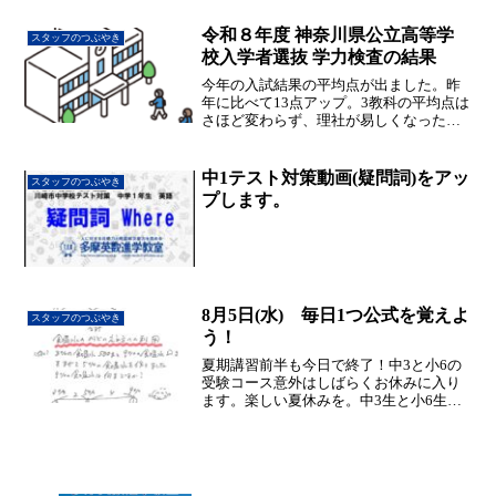
が何と多いことか……たぶん骨盤の歪み
が原因だと思われます。た...
令和８年度 神奈川県公立高等学
スタッフのつぶやき
校入学者選抜 学力検査の結果
今年の入試結果の平均点が出ました。昨
年に比べて13点アップ。3教科の平均点は
さほど変わらず、理社が易しくなったよ
うです。
中1テスト対策動画(疑問詞)をアッ
スタッフのつぶやき
プします。
8月5日(水) 毎日1つ公式を覚えよ
スタッフのつぶやき
う！
夏期講習前半も今日で終了！中3と小6の
受験コース意外はしばらくお休みに入り
ます。楽しい夏休みを。中3生と小6生は
もう少し頑張ってね。さて、今日の公式
はてんびんの食塩水への応用です。蒸発
させる時意外は使える便利な公式なので
是非覚えましょう！ち...