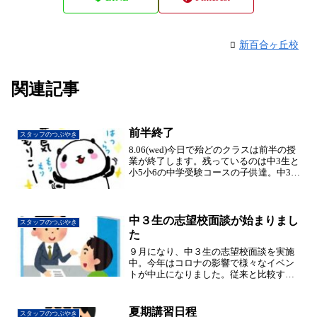
新百合ヶ丘校
関連記事
前半終了
スタッフのつぶやき
8.06(wed)今日で殆どのクラスは前半の授
業が終了します。残っているのは中3生と
小5小6の中学受験コースの子供達。中3生
は明後日から朝から晩までの特別講座が
始まります。体力勝負なので十分な睡眠
とバランスのよい食事で乗り切ろう！中
学受験コ...
中３生の志望校面談が始まりまし
スタッフのつぶやき
た
９月になり、中３生の志望校面談を実施
中。今年はコロナの影響で様々なイベン
トが中止になりました。従来と比較する
と、部活も時間が短縮され受験に対して
ゆっくり考える時間は増えたものの、説
明会の中止などの影響もあり、まだ見学
夏期講習日程
スタッフのつぶやき