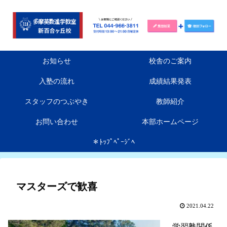
お知らせ
校舎のご案内
入塾の流れ
成績結果発表
スタッフのつぶやき
教師紹介
お問い合わせ
本部ホームページ
＊ﾄｯﾌﾟﾍﾟｰｼﾞﾍ
マスターズで歓喜
2021.04.22
学習塾関係