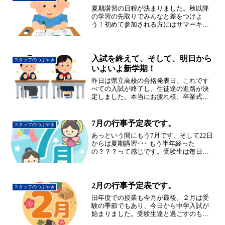
にも行けず志望校の決定が...
夏期講習の日程が決まりました。秋以降
の学習の先取りでみんなと差をつけよ
う！初めて参加される方にはサマーキャ
ンペーン！の特典があります。詳細につ
いては校舎へお問い合わせ下さい。2023
夏期設定 ←こちらをクリック
入試を終えて、そして、明日から
スタッフのつぶやき
いよいよ新学期！
昨日は県立高校の合格発表日。これです
べての入試が終了し、生徒達の進路が決
定しました。本当にお疲れ様、卒業式ま
でゆっくり過ごして下さい。また卒業パ
ーティーで会いましょう。そして明日か
ら塾は新しい学年での授業がスタートし
7月の行事予定表です。
スタッフのつぶやき
ます。今年も宜しくお願い...
あっという間にもう7月です。そして22日
からは夏期講習･･･ もう半年経った
の？？？って感じです。受験生は毎日を
大切に頑張ろうね。PDF表示はこちらを
クリック→ 7月の行事予定表月
2月の行事予定表です。
スタッフのつぶやき
旧年度での授業も今月が最後。２月は受
験の季節でもあり、今日から中学入試が
始まりました。受験生達と過ごすのも残
りわずか。一日一日大切に過ごしていき