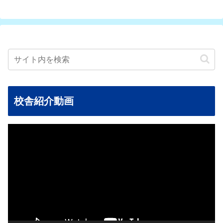
校舎紹介動画
動
画
プ
レ
ー
ヤ
ー