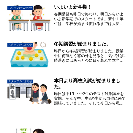
中1生にとってははじめての定期試験なの
で、これをはずみに中学...
いよいよ新学期！
スタッフのつぶやき
春期講習も昨日で終わり、明日からいよ
いよ新学期でのスタートです。新中１年
生は、学校が始まり慣れるまでは大変だ
けど、楽しくやっていきましょう！
冬期講習が始まりました。
スタッフのつぶやき
昨日から冬期講習が始まりました。授業
中に何気なく窓の外を見ると、気づけば4
時過ぎにはあっと今に日が暮れて本当に
日が短いなあと感じます。しかし昨日が
冬至で、これからは日がどんどん長くな
っていくと思うと寒い冬もなんとか乗り
切れそうな気がします。...
本日より高校入試が始まりまし
スタッフのつぶやき
た。
昨日は中1生・中2生のテスト対策講座を
実施。そんな中、中3の生徒も自習に来て
頑張っていました。そして今日から私立
高校の入試が始まり、14日(金）の県立高
校の入試へと続きます。昨年から面接試
験がなくなって少しは受験生の負担も減
りましたが、相変...