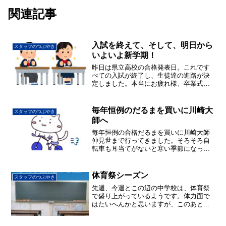
関連記事
入試を終えて、そして、明日から
スタッフのつぶやき
いよいよ新学期！
昨日は県立高校の合格発表日。これです
べての入試が終了し、生徒達の進路が決
定しました。本当にお疲れ様、卒業式ま
でゆっくり過ごして下さい。また卒業パ
ーティーで会いましょう。そして明日か
ら塾は新しい学年での授業がスタートし
毎年恒例のだるまを買いに川崎大
スタッフのつぶやき
ます。今年も宜しくお願い...
師へ
毎年恒例の合格だるまを買いに川崎大師
仲見世まで行ってきました。そろそろ自
転車も耳当てがないと寒い季節になって
きて、このまま秋を通り越して冬？？に
なるの？といった感じです。そして今日
は生憎よい天気ではなかったけれど,太陽
体育祭シーズン
スタッフのつぶやき
の光が放射線状に広が...
先週、今週とこの辺の中学校は、体育祭
で盛り上がっているようです。体力面で
はたいへんかと思いますが、このあとに
控える前期中間試験に向けて準備を着々
と進めるよう、指導しています。とくに