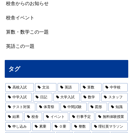
校舎からのお知らせ
校舎イベント
算数・数学この一題
英語この一題
タグ
高校入試
文法
英語
算数
中学校
中学入試
日記
大学入試
数学
スタッフ
テスト対策
体育祭
中間試験
図形
知識
結果
校舎
イベント
行事予定
無料体験授業
申し込み
累乗
０乗
整数
理社英マラソン