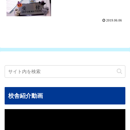
2019.06.06
校舎紹介動画
動
画
プ