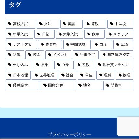
タグ
高校入試
文法
英語
算数
中学校
中学入試
日記
大学入試
数学
スタッフ
テスト対策
体育祭
中間試験
図形
知識
結果
校舎
イベント
行事予定
無料体験授業
申し込み
累乗
０乗
整数
理社英マラソン
日本地理
世界地理
社会
単位
理科
物理
藤井聡太
因数分解
地名
詰将棋
プライバシーポリシー