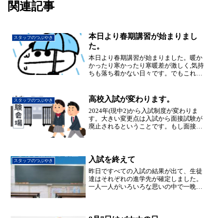
関連記事
本日より春期講習が始まりまし
スタッフのつぶやき
た。
本日より春期講習が始まりました。暖か
かったり寒かったり寒暖差が激しく,気持
ちも落ち着かない日々です。でもこれで
水不足が解消出来るなら、恵みの雨とい
うことで、よしとしておきます。それで
も早く暖かくなって欲しい･･･
高校入試が変わります。
スタッフのつぶやき
2024年(現中2)から入試制度が変わりま
す。大きい変更点は入試から面接試験が
廃止されるということです。もし面接を
行いたい高校は,特色検査の中に組み込む
形になります。面接がなくなることによ
る影響はただ単に受験生の負担が減ると
いう訳ではありま...
入試を終えて
スタッフのつぶやき
昨日ですべての入試の結果が出て、生徒
達はそれぞれの進学先が確定しました。
一人一人がいろいろな思いの中で一晩を
過ごしたと思います。最後まで志望校を
変更せず意志を貫いた子。どうしても私
立にはいけないので、実力はあっても志
望校を変更した子。なかな...