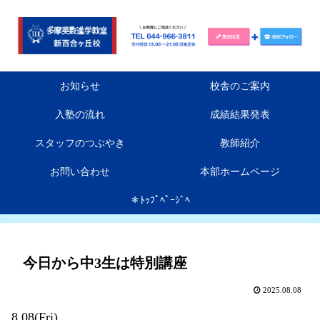
お知らせ
校舎のご案内
入塾の流れ
成績結果発表
スタッフのつぶやき
教師紹介
お問い合わせ
本部ホームページ
＊ﾄｯﾌﾟﾍﾟｰｼﾞﾍ
今日から中3生は特別講座
2025.08.08
8.08(Fri)