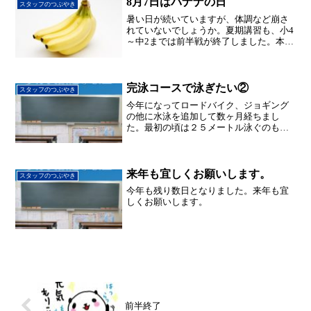
8月7日はバナナの日
スタッフのつぶやき
暑い日が続いていますが、体調など崩さ
れていないでしょうか。夏期講習も、小4
～中2までは前半戦が終了しました。本日
から3日間は、中3対象の入試突破トライ
アルです。朝から夜まで長丁場ですが、
一緒に頑張りましょう。 さて、本日8
月7日は、バナナ...
完泳コースで泳ぎたい②
スタッフのつぶやき
今年になってロードバイク、ジョギング
の他に水泳を追加して数ヶ月経ちまし
た。最初の頃は２５メートル泳ぐのも息
切れがして、とてもじゃないが、完泳コ
ースで泳ぐのはいつのことやらと思って
いましたが、人間慣れるもんで今では、
息継ぎも苦しくなく楽に泳げ...
来年も宜しくお願いします。
スタッフのつぶやき
今年も残り数日となりました。来年も宜
しくお願いします。
前半終了