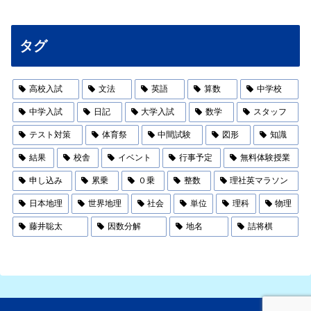
タグ
高校入試
文法
英語
算数
中学校
中学入試
日記
大学入試
数学
スタッフ
テスト対策
体育祭
中間試験
図形
知識
結果
校舎
イベント
行事予定
無料体験授業
申し込み
累乗
０乗
整数
理社英マラソン
日本地理
世界地理
社会
単位
理科
物理
藤井聡太
因数分解
地名
詰将棋