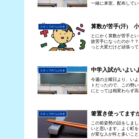
一緒に来室。配布してい
算数が苦手(汗) 小
スタッフのつぶやき
とにかく算数が苦手とい
故苦手になったのか？？
っと大変だけど頑張って
中学入試がいよい
スタッフのつぶやき
今週の土曜日より、いよ
トだったので、この勢い
にとっては相変わらず高
箸置き使ってます
スタッフのつぶやき
この前姿勢の話をしまし
いと思います。よく町を
が変な人が何と多いこと