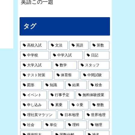
英語この一題
タグ
高校入試
文法
英語
算数
中学校
中学入試
日記
大学入試
数学
スタッフ
テスト対策
体育祭
中間試験
図形
知識
結果
校舎
イベント
行事予定
無料体験授業
申し込み
累乗
０乗
整数
理社英マラソン
日本地理
世界地理
社会
単位
理科
物理
藤井聡太
因数分解
地名