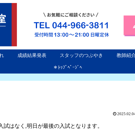
れ
成績結果発表
スタッフのつぶやき
教師紹
＊ﾄｯﾌﾟﾍﾟｰｼﾞﾍ
2025.02.0
入試はなく,明日が最後の入試となります。