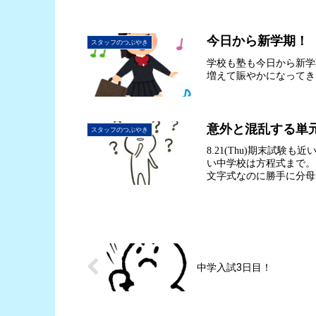
今日から新学期！
スタッフのつぶやき
学校も塾も今日から新学
増えて賑やかになってき
意外と混乱する単
スタッフのつぶやき
8.21(Thu)期末試
い中学校は方程式まで。
文字式なのに勝手に分母
中学入試3日目！