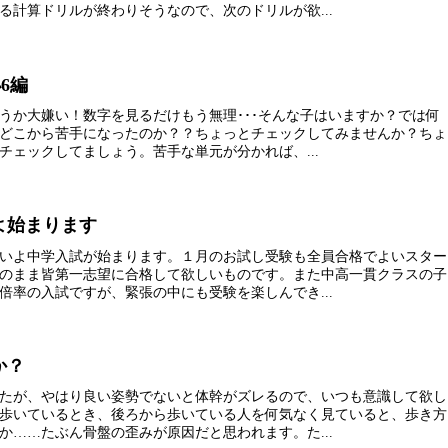
る計算ドリルが終わりそうなので、次のドリルが欲...
6編
うか大嫌い！数字を見るだけもう無理･･･そんな子はいますか？では何
どこから苦手になったのか？？ちょっとチェックしてみませんか？ちょ
チェックしてましょう。苦手な単元が分かれば、...
よ始まります
いよ中学入試が始まります。１月のお試し受験も全員合格でよいスター
のまま皆第一志望に合格して欲しいものです。また中高一貫クラスの子
倍率の入試ですが、緊張の中にも受験を楽しんでき...
か？
たが、やはり良い姿勢でないと体幹がズレるので、いつも意識して欲し
歩いているとき、後ろから歩いている人を何気なく見ていると、歩き方
か……たぶん骨盤の歪みが原因だと思われます。た...