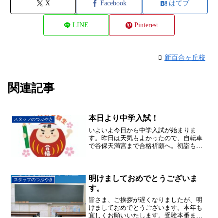
X
Facebook
はてブ
LINE
Pinterest
新百合ヶ丘校
関連記事
本日より中学入試！
スタッフのつぶやき
いよいよ今日から中学入試が始まりま
す。昨日は天気もよかったので、自転車
で谷保天満宮まで合格祈願へ。初詣も過
ぎて人はまばらでしたが、中学入試祈願
の親子が数組、合格絵馬を書きに来てい
ました。自分もしっかりお願いしてきま
した。
明けましておめでとうございま
スタッフのつぶやき
す。
皆さま、ご挨拶が遅くなりましたが、明
けましておめでとうございます。本年も
宜しくお願いいたします。受験本番ま