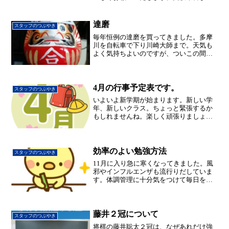
で、残り時間もあとわずかとなりまし
た。生徒の皆さんが、本番で最大の力を
発揮できるよう全力でサポートしていき
達磨
スタッフのつぶやき
ます！
毎年恒例の達磨を買ってきました。多摩
川を自転車で下り川崎大師まで。天気も
よく気持ちよいのですが、ついこの間ま
では海風だったのが、あっという間に北
風に変わっていました。行きはスイスイ
進むのに帰りは向かい風で全然進みませ
んでした。(汗)さて、今...
4月の行事予定表です。
スタッフのつぶやき
いよいよ新学期が始まります。新しい学
年、新しいクラス。ちょっと緊張するか
もしれませんね。楽しく頑張りましょ
う！PDFなら→こちらをクリックして下
さい。 4月行事予定
効率のよい勉強方法
スタッフのつぶやき
11月に入り急に寒くなってきました。風
邪やインフルエンザも流行りだしていま
す。体調管理に十分気をつけて毎日を過
ごしましょう。さて,中3生も小6生も入試
まで残り3ヶ月です。何をやればよいか？
一番焦る時期ですが,だからこそ落ち着い
て計画を 立て...
藤井２冠について
スタッフのつぶやき
将棋の藤井聡太２冠は、なぜあれだけ強