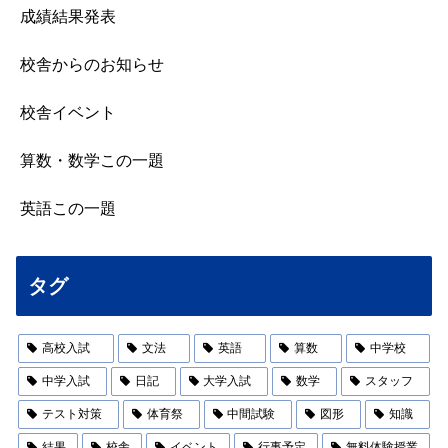
成績結果発表
校舎からのお知らせ
校舎イベント
算数・数学この一題
英語この一題
タグ
高校入試
文法
英語
算数
中学校
中学入試
日記
大学入試
数学
スタッフ
テスト対策
体育祭
中間試験
図形
知識
結果
校舎
イベント
行事予定
無料体験授業